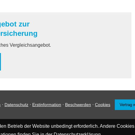
gebot zur
ersicherung
iches Vergleichsangebot.
·
·
·
·
m
Datenschutz
Erstinformation
Beschwerden
Cookies
Vertrag 
en Betrieb der Website unbedingt erforderlich. Andere Cookies
ationen finden Sie in der
Datenschutzerklärung
.