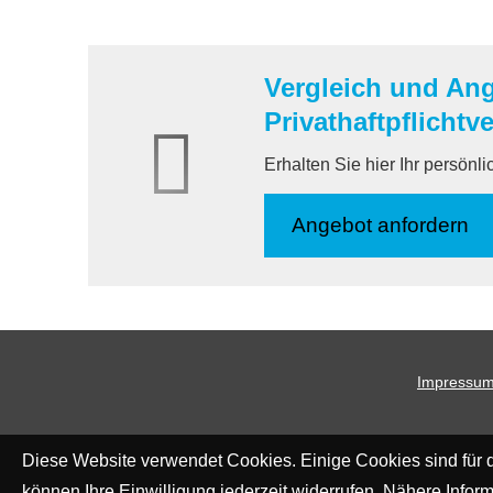
Vergleich und An
Privathaftpflichtv
Erhalten Sie hier Ihr persönl
An­ge­bot an­for­dern
Impressu
Diese Website verwendet Cookies. Einige Cookies sind für d
können Ihre Einwilligung jederzeit widerrufen. Nähere Inform